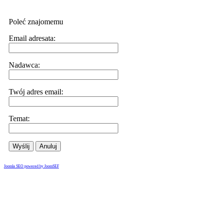
Poleć znajomemu
Email adresata:
Nadawca:
Twój adres email:
Temat:
Wyślij
Anuluj
Joomla SEO powered by JoomSEF