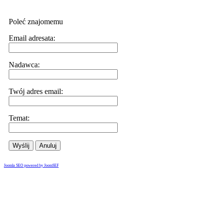
Poleć znajomemu
Email adresata:
Nadawca:
Twój adres email:
Temat:
Wyślij
Anuluj
Joomla SEO powered by JoomSEF