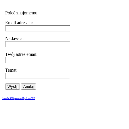
Poleć znajomemu
Email adresata:
Nadawca:
Twój adres email:
Temat:
Wyślij
Anuluj
Joomla SEO powered by JoomSEF