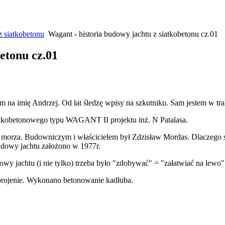
z siatkobetonu
Wagant - historia budowy jachtu z siatkobetonu cz.01
etonu cz.01
a imię Andrzej. Od lat śledzę wpisy na szkutniku. Sam jestem w tra
iatkobetonowego typu WAGANT II projektu inż. N Patalasa.
morza. Budowniczym i właścicielem był Zdzisław Mordas. Dlaczego s
udowy jachtu założono w 1977r.
wy jachtu (i nie tylko) trzeba było "zdobywać" = "załatwiać na lewo"
brojenie. Wykonano betonowanie kadłuba.