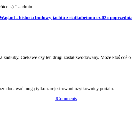
ótce :-) " - admin
Wagant - historia budowy jachtu z siatkobetonu cz.02« poprzedni
 2 kadłuby. Ciekawe czy ten drugi został zwodowany. Może ktoś coś o
ze dodawać mogą tylko zarejestrowani użytkownicy portalu.
JComments