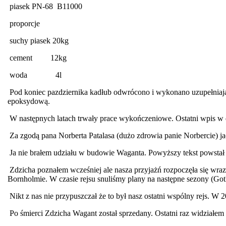
piasek PN-68 B11000
proporcje
suchy piasek 20kg
cement 12kg
woda 4l
Pod koniec pazdziernika kadłub odwrócono i wykonano uzupełniaj
epoksydową.
W następnych latach trwały prace wykończeniowe. Ostatni wpis w 
Za zgodą pana Norberta Patalasa (dużo zdrowia panie Norbercie)
Ja nie brałem udziału w budowie Waganta. Powyższy tekst powsta
Zdzicha poznałem wcześniej ale nasza przyjażń rozpoczęła się wr
Bornholmie. W czasie rejsu snuliśmy plany na następne sezony (Gotl
Nikt z nas nie przypuszczał że to był nasz ostatni wspólny rejs. 
Po śmierci Zdzicha Wagant został sprzedany. Ostatni raz widziałem