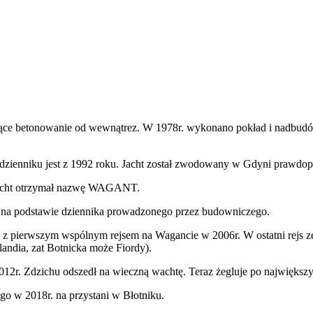
ące betonowanie od wewnątrez. W 1978r. wykonano pokład i nadbudów
dzienniku jest z 1992 roku. Jacht został zwodowany w Gdyni prawdo
 jacht otrzymał nazwę WAGANT.
ł na podstawie dziennika prowadzonego przez budowniczego.
az z pierwszym wspólnym rejsem na Wagancie w 2006r. W ostatni rejs
andia, zat Botnicka może Fiordy).
W 2012r. Zdzichu odszedł na wieczną wachtę. Teraz żegluje po najwięks
 go w 2018r. na przystani w Błotniku.