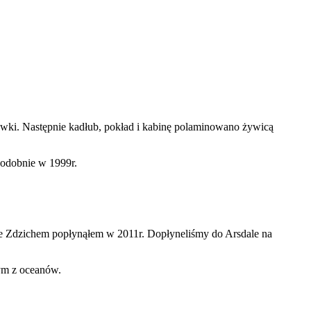
ki. Następnie kadłub, pokład i kabinę polaminowano żywicą
podobnie w 1999r.
 ze Zdzichem popłynąłem w 2011r. Dopłyneliśmy do Arsdale na
zym z oceanów.