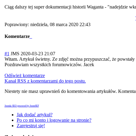
Ciąg dalszy tej super dokumentacji historii Waganta - "nadejdzie wkr
Poprawiony: niedziela, 08 marca 2020 22:43
Komentarze
#1
JMS
2020-03-23 21:07
Witam. Artykuł świetny. Ze zdjęć można przypuszczać, że powstały
Pozdrawiam wszystkich forumowiczów. Jacek
Odśwież komentarze
Kanał RSS z komentarzami do tego postu.
Niestety nie masz uprawnień do komentowania artykułów. Komentar
Joomla SEO powered by JoomSEF
Jak dodać artykuł?
Po co mi konto i logowanie na stronie?
Zarejestruj się!