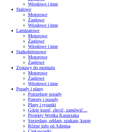
Wiosłowe i inne
Stalowe
Motorowe
Żaglowe
Wiosłowe i inne
Laminatowe
Motorowe
Żaglowe
Wiosłowe i inne
Siatkobetonowe
Motorowe
Żaglowe
Zestawy do montażu
Motorowe
Żaglowe
Wiosłowe i inne
Porady i plany
Potrzebuję porady
Patenty i porady
Plany i rysunki
Gdzie kupić, zlecić, zamówić....
Projekty Wojtka Kasprzaka
Sprzedam, oddam, szukam, kupię
Różne info od Admina
Ciekawostki