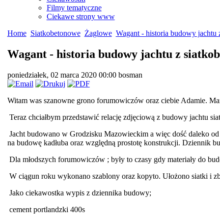
Filmy tematyczne
Ciekawe strony www
Home
Siatkobetonowe
Żaglowe
Wagant - historia budowy jachtu 
Wagant - historia budowy jachtu z siatkob
poniedziałek, 02 marca 2020 00:00
bosman
Witam was szanowne grono forumowiczów oraz ciebie Adamie. Mam n
Teraz chciałbym przedstawić relację zdjęciową z budowy jachtu s
Jacht budowano w Grodzisku Mazowieckim a więc dość daleko od 
na budowę kadłuba oraz względną prostotę konstrukcji. Dziennik b
Dla młodszych forumowiczów ; były to czasy gdy materiały do budo
W ciągun roku wykonano szablony oraz kopyto. Ułożono siatki i z
Jako ciekawostka wypis z dziennika budowy;
cement portlandzki 400s