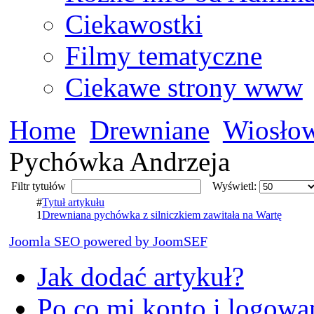
Ciekawostki
Filmy tematyczne
Ciekawe strony www
Home
Drewniane
Wiosłow
Pychówka Andrzeja
Filtr tytułów
Wyświetl:
#
Tytuł artykułu
1
Drewniana pychówka z silniczkiem zawitała na Wartę
Joomla SEO powered by JoomSEF
Jak dodać artykuł?
Po co mi konto i logowan