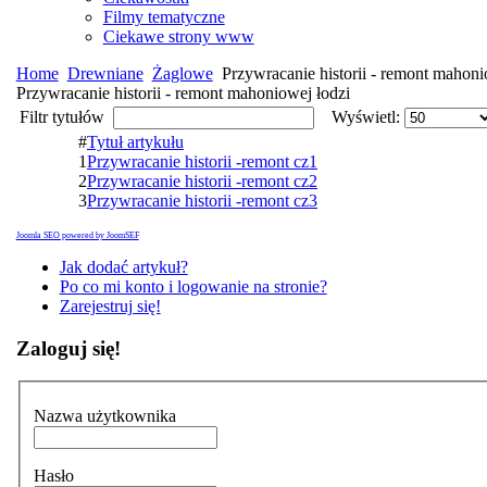
Filmy tematyczne
Ciekawe strony www
Home
Drewniane
Żaglowe
Przywracanie historii - remont mahoni
Przywracanie historii - remont mahoniowej łodzi
Filtr tytułów
Wyświetl:
#
Tytuł artykułu
1
Przywracanie historii -remont cz1
2
Przywracanie historii -remont cz2
3
Przywracanie historii -remont cz3
Joomla SEO powered by JoomSEF
Jak dodać artykuł?
Po co mi konto i logowanie na stronie?
Zarejestruj się!
Zaloguj się!
Nazwa użytkownika
Hasło