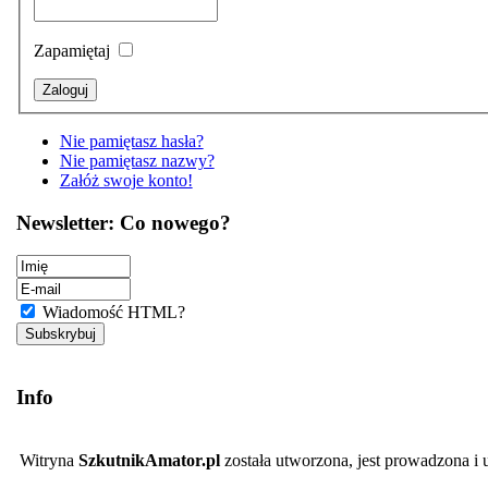
Zapamiętaj
Nie pamiętasz hasła?
Nie pamiętasz nazwy?
Załóż swoje konto!
Newsletter: Co nowego?
Wiadomość HTML?
Info
Witryna
SzkutnikAmator.pl
została utworzona, jest prowadzona i