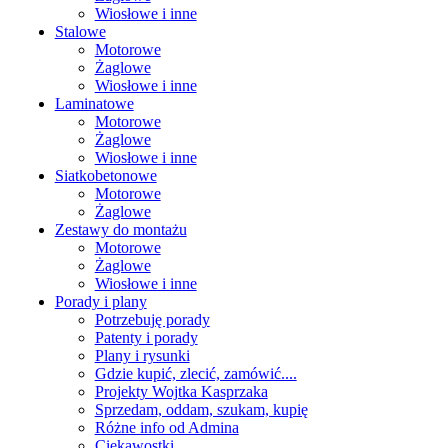
Wiosłowe i inne
Stalowe
Motorowe
Żaglowe
Wiosłowe i inne
Laminatowe
Motorowe
Żaglowe
Wiosłowe i inne
Siatkobetonowe
Motorowe
Żaglowe
Zestawy do montażu
Motorowe
Żaglowe
Wiosłowe i inne
Porady i plany
Potrzebuję porady
Patenty i porady
Plany i rysunki
Gdzie kupić, zlecić, zamówić....
Projekty Wojtka Kasprzaka
Sprzedam, oddam, szukam, kupię
Różne info od Admina
Ciekawostki