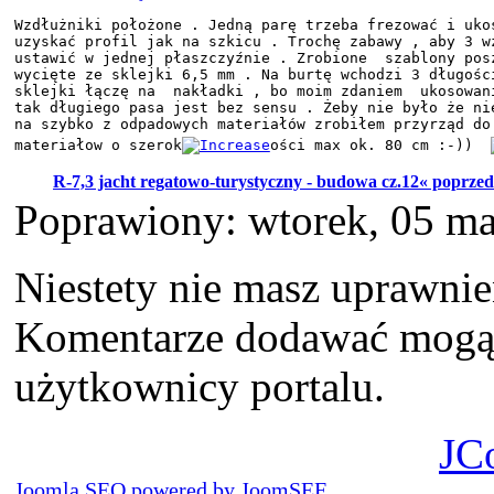
Wzdłużniki położone . Jedną parę trzeba frezować i ukos
uzyskać profil jak na szkicu . Trochę zabawy , aby 3 wz
ustawić w jednej płaszczyźnie . Zrobione  szablony posz
wycięte ze sklejki 6,5 mm . Na burtę wchodzi 3 długości
sklejki łączę na  nakładki , bo moim zdaniem  ukosowani
tak długiego pasa jest bez sensu . Żeby nie było że nie
na szybko z odpadowych materiałów zrobiłem przyrząd do 
materiałow o szerok
ości max ok. 80 cm :-))  
R-7,3 jacht regatowo-turystyczny - budowa cz.12« poprzed
Poprawiony: wtorek, 05 m
Niestety nie masz uprawni
Komentarze dodawać mogą t
użytkownicy portalu.
JC
Joomla SEO powered by JoomSEF