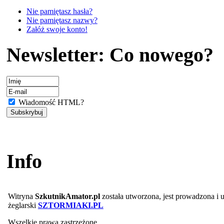
Nie pamiętasz hasła?
Nie pamiętasz nazwy?
Załóż swoje konto!
Newsletter: Co nowego?
Wiadomość HTML?
Info
Witryna
SzkutnikAmator.pl
została utworzona, jest prowadzona i
żeglarski
SZTORMIAKI.PL
Wszelkie prawa zastrzeżone.