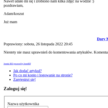
Nawet udało mi się i zrobiono nam kilka zdjęć na wodzie :)
pozdrawiam,
Adam/koszut
Już mam
Dory M
Poprawiony: sobota, 26 listopada 2022 20:45
Niestety nie masz uprawnień do komentowania artykułów. Komentar
Joomla SEO powered by JoomSEF
Jak dodać artykuł?
Po co mi konto i logowanie na stronie?
Zarejestruj się!
Zaloguj się!
Nazwa użytkownika