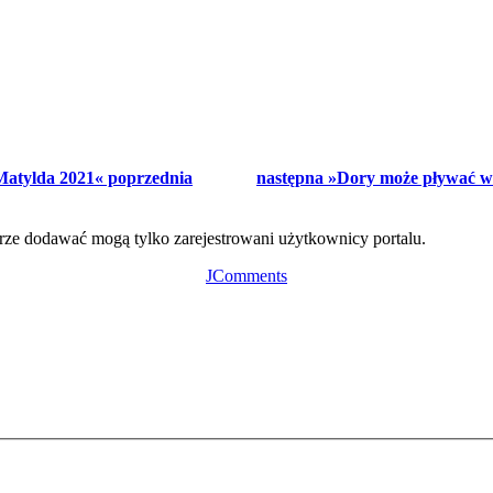
atylda 2021« poprzednia
następna »Dory może pływać w
ze dodawać mogą tylko zarejestrowani użytkownicy portalu.
JComments