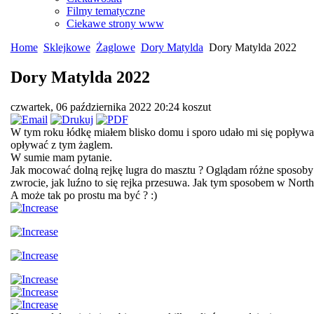
Filmy tematyczne
Ciekawe strony www
Home
Sklejkowe
Żaglowe
Dory Matylda
Dory Matylda 2022
Dory Matylda 2022
czwartek, 06 października 2022 20:24
koszut
W tym roku łódkę miałem blisko domu i sporo udało mi się popływa
opływać z tym żaglem.
W sumie mam pytanie.
Jak mocować dolną rejkę lugra do masztu ? Oglądam różne sposoby i 
zwrocie, jak luźno to się rejka przesuwa. Jak tym sposobem w Northes
A może tak po prostu ma być ? :)