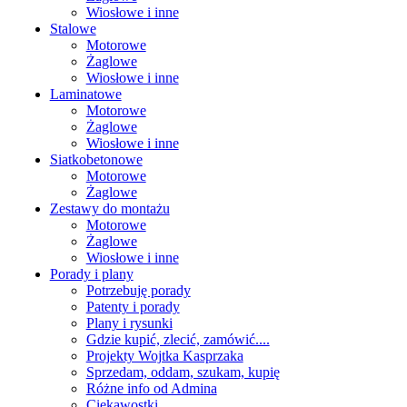
Wiosłowe i inne
Stalowe
Motorowe
Żaglowe
Wiosłowe i inne
Laminatowe
Motorowe
Żaglowe
Wiosłowe i inne
Siatkobetonowe
Motorowe
Żaglowe
Zestawy do montażu
Motorowe
Żaglowe
Wiosłowe i inne
Porady i plany
Potrzebuję porady
Patenty i porady
Plany i rysunki
Gdzie kupić, zlecić, zamówić....
Projekty Wojtka Kasprzaka
Sprzedam, oddam, szukam, kupię
Różne info od Admina
Ciekawostki