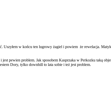
ć. Uszyłem w końcu ten lugrowy żagiel i powiem że rewelacja. Matyld
jest pewien problem. Jak sposobem Kasprzaka w Perkozku taką objemkę 
tern Dory, tylko downhill to lata sobie i też jest problem.