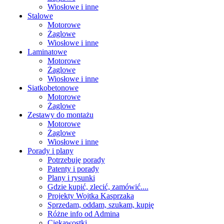
Wiosłowe i inne
Stalowe
Motorowe
Żaglowe
Wiosłowe i inne
Laminatowe
Motorowe
Żaglowe
Wiosłowe i inne
Siatkobetonowe
Motorowe
Żaglowe
Zestawy do montażu
Motorowe
Żaglowe
Wiosłowe i inne
Porady i plany
Potrzebuję porady
Patenty i porady
Plany i rysunki
Gdzie kupić, zlecić, zamówić....
Projekty Wojtka Kasprzaka
Sprzedam, oddam, szukam, kupię
Różne info od Admina
Ciekawostki