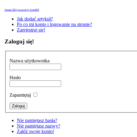
Joomla SEO powered by JoomSEF
Jak dodać artykuł?
Po co mi konto i logowanie na stronie?
Zarejestruj się!
Zaloguj się!
Nazwa użytkownika
Hasło
Zapamiętaj
Nie pamiętasz hasła?
Nie pamiętasz nazwy?
Załóż swoje konto!