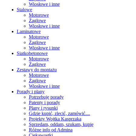
Wiosłowe i inne
Stalowe
Motorowe
Żaglowe
Wiosłowe i inne
Laminatowe
Motorowe
Żaglowe
Wiosłowe i inne
Siatkobetonowe
Motorowe
Żaglowe
Zestawy do montażu
Motorowe
Żaglowe
Wiosłowe i inne
Porady i plany
Potrzebuję porady
Patenty i porady
Plany i rysunki
Gdzie kupić, zlecić, zamówić....
Projekty Wojtka Kasprzaka
Sprzedam, oddam, szukam, kupię
Różne info od Admina
Ciekawostki