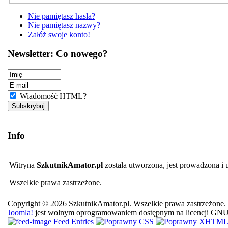
Nie pamiętasz hasła?
Nie pamiętasz nazwy?
Załóż swoje konto!
Newsletter: Co nowego?
Wiadomość HTML?
Info
Witryna
SzkutnikAmator.pl
została utworzona, jest prowadzona i
Wszelkie prawa zastrzeżone.
Copyright © 2026 SzkutnikAmator.pl. Wszelkie prawa zastrzeżone.
Joomla!
jest wolnym oprogramowaniem dostępnym na licencji GN
Feed Entries