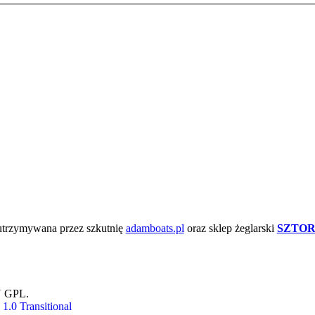
 utrzymywana przez szkutnię
adamboats.pl
oraz sklep żeglarski
SZTOR
U GPL.