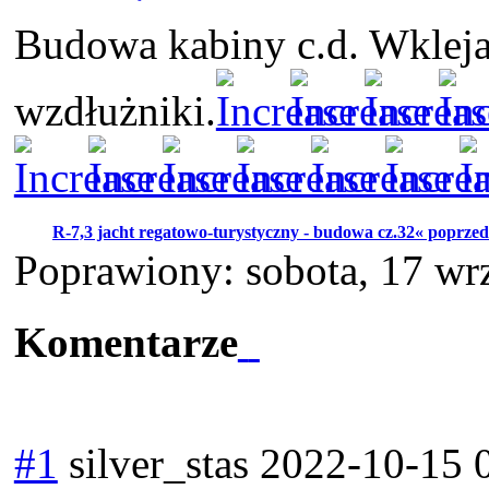
Budowa kabiny c.d. Wkleja
wzdłużniki.
R-7,3 jacht regatowo-turystyczny - budowa cz.32« poprzed
Poprawiony: sobota, 17 wr
Komentarze
#1
silver_stas
2022-10-15 