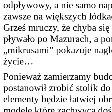
odpływowy, a nie samo na
zawsze na większych łódkach
Grześ mruczy, że chyba się 
pływało po Mazurach, a po
„mikrusami” pokazuje nagle
życie…
Ponieważ zamierzamy budo
postanowił zrobić stolik do
elementy będzie łatwiej obr
modele które zachwycą doś