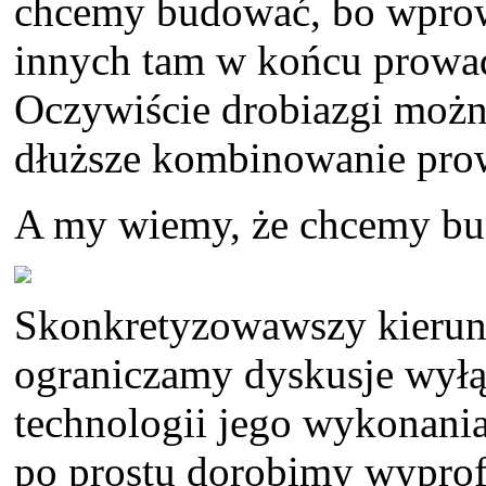
chcemy budować, bo wprow
innych tam w końcu prowad
Oczywiście drobiazgi można
dłuższe kombinowanie pro
A my wiemy, że chcemy bu
Skonkretyzowawszy kierune
ograniczamy dyskusje wyłąc
technologii jego wykonania.
po prostu dorobimy wyprof