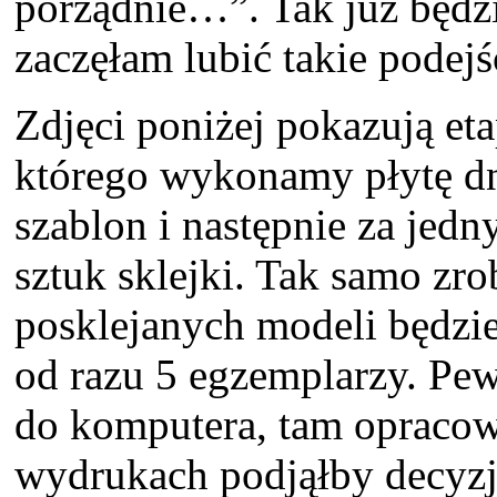
porządnie…”. Tak już będzi
zaczęłam lubić takie podejśc
Zdjęci poniżej pokazują et
którego wykonamy płytę d
szablon i następnie za jed
sztuk sklejki. Tak samo zr
posklejanych modeli będzi
od razu 5 egzemplarzy. Pew
do komputera, tam opracowa
wydrukach podjąłby decyz