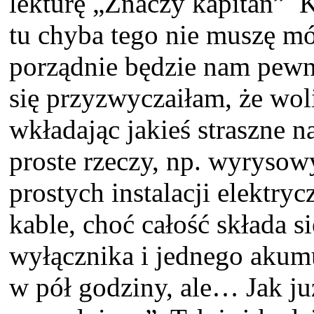
lekturę „Znaczy kapitan” K
tu chyba tego nie muszę mó
porządnie będzie nam pewni
się przyzwyczaiłam, że woli
wkładając jakieś straszne 
proste rzeczy, np. wyrysow
prostych instalacji elektry
kable, choć całość składa s
wyłącznika i jednego akumu
w pół godziny, ale… Jak już