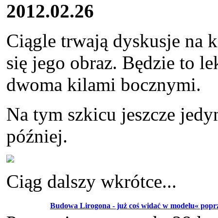
2012.02.26
Ciągle trwają dyskusje na k
się jego obraz. Będzie to le
dwoma kilami bocznymi.
Na tym szkicu jeszcze jedyn
później.
Ciąg dalszy wkrótce...
Budowa Lirogona - już coś widać w modelu« popr