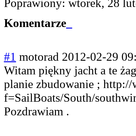
Poprawiony: wtorek, 28 lu
Komentarze
#1
motorad
2012-02-29 09
Witam piękny jacht a te ża
planie zbudowanie ; http:
f=SailBoats/South/southwi
Pozdrawiam .