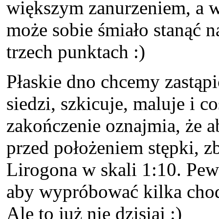
większym zanurzeniem, a w
może sobie śmiało stanąć na
trzech punktach :)
Płaskie dno chcemy zastąpi
siedzi, szkicuje, maluje i 
zakończenie oznajmia, że a
przed położeniem stępki, 
Lirogona w skali 1:10. Pewn
aby wypróbować kilka chod
Ale to już nie dzisiaj :)