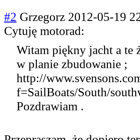
#2
Grzegorz
2012-05-19 2
Cytuję motorad:
Witam piękny jacht a te 
w planie zbudowanie ;
http://www.svensons.com
f=SailBoats/South/south
Pozdrawiam .
Przepraszam, że dopiero ter