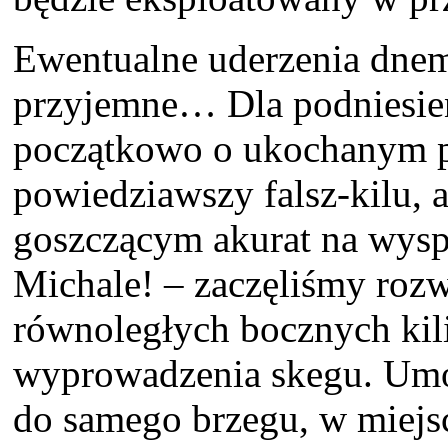
Ewentualne uderzenia dnem
przyjemne… Dla podniesien
początkowo o ukochanym prz
powiedziawszy falsz-kilu, 
goszczącym akurat na wysp
Michale! – zaczęliśmy roz
równoległych bocznych kili
wyprowadzenia skegu. Umo
do samego brzegu, w miejsc