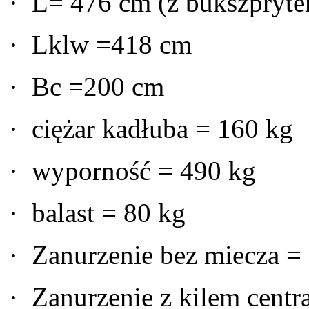
· L= 476 cm (z bukszpryt
· Lklw =418 cm
· Bc =200 cm
· ciężar kadłuba = 160 kg
· wyporność = 490 kg
· balast = 80 kg
· Zanurzenie bez miecza =
· Zanurzenie z kilem cent