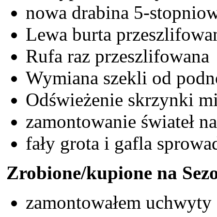
nowa drabina 5-stopnio
Lewa burta przeszlifowa
Rufa raz przeszlifowan
Wymiana szekli od podn
Odświeżenie skrzynki mi
zamontowanie świateł n
fały grota i gafla sprow
Zrobione/kupione na Sez
zamontowałem uchwyty 