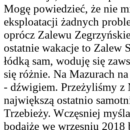
Mogę powiedzieć, że nie mi
eksploatacji żadnych probl
oprócz Zalewu Zegrzyński
ostatnie wakacje to Zalew 
łódką sam, woduję się zaws
się różnie. Na Mazurach na
- dźwigiem. Przeżyliśmy z
największą ostatnio samotn
Trzebieży. Wczęsniej myśla
bodajże we wrzesniu 2018 b