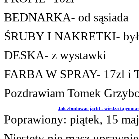
BEDNARKA- od sąsiada
ŚRUBY I NAKRETKI- były
DESKA- z wystawki
FARBA W SPRAY- 17zl i
Pozdrawiam Tomek Grzyb
Jak zbudować jacht - wiedza tajemna
Poprawiony: piątek, 15 ma
Niestety nie masz uprawni