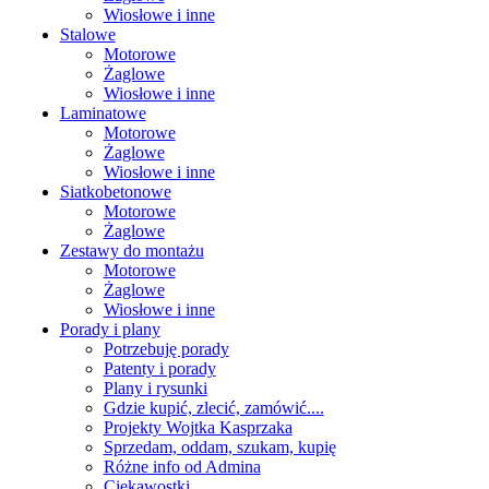
Wiosłowe i inne
Stalowe
Motorowe
Żaglowe
Wiosłowe i inne
Laminatowe
Motorowe
Żaglowe
Wiosłowe i inne
Siatkobetonowe
Motorowe
Żaglowe
Zestawy do montażu
Motorowe
Żaglowe
Wiosłowe i inne
Porady i plany
Potrzebuję porady
Patenty i porady
Plany i rysunki
Gdzie kupić, zlecić, zamówić....
Projekty Wojtka Kasprzaka
Sprzedam, oddam, szukam, kupię
Różne info od Admina
Ciekawostki