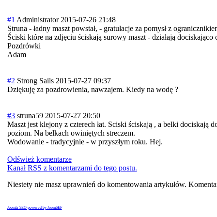
#1
Administrator
2015-07-26 21:48
Struna - ładny maszt powstał, - gratulacje za pomysł z ogranicznikie
Ściski które na zdjęciu ściskają surowy maszt - działają dociskając
Pozdrówki
Adam
#2
Strong Sails
2015-07-27 09:37
Dziękuję za pozdrowienia, nawzajem. Kiedy na wodę ?
#3
struna59
2015-07-27 20:50
Maszt jest klejony z czterech łat. Sciski ściskają , a belki dociskają
poziom. Na belkach owiniętych streczem.
Wodowanie - tradycyjnie - w przyszłym roku. Hej.
Odśwież komentarze
Kanał RSS z komentarzami do tego postu.
Niestety nie masz uprawnień do komentowania artykułów. Komentar
Joomla SEO powered by JoomSEF