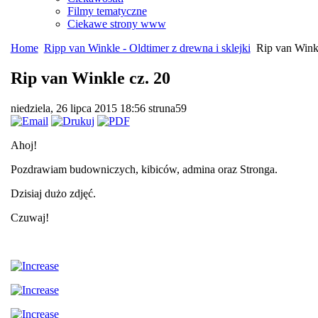
Filmy tematyczne
Ciekawe strony www
Home
Ripp van Winkle - Oldtimer z drewna i sklejki
Rip van Winkl
Rip van Winkle cz. 20
niedziela, 26 lipca 2015 18:56
struna59
Ahoj!
Pozdrawiam budowniczych, kibiców, admina oraz Stronga.
Dzisiaj dużo zdjęć.
Czuwaj!