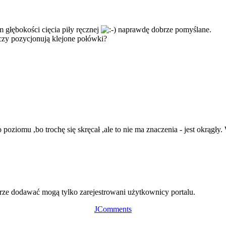
m głębokości cięcia piły ręcznej
naprawdę dobrze pomyślane.
o czy pozycjonują klejone połówki?
 do poziomu ,bo trochę się skręcał ,ale to nie ma znaczenia - jest okrągł
ze dodawać mogą tylko zarejestrowani użytkownicy portalu.
JComments