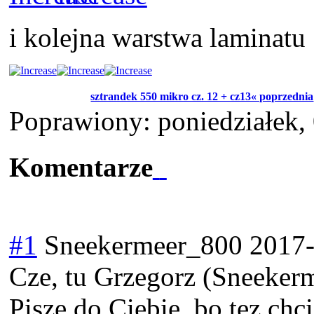
i kolejna warstwa laminatu
sztrandek 550 mikro cz. 12 + cz13« poprzednia
Poprawiony: poniedziałek,
Komentarze
#1
Sneekermeer_800
2017-
Cze, tu Grzegorz (Sneeker
Pisze do Ciebie, bo tez chc