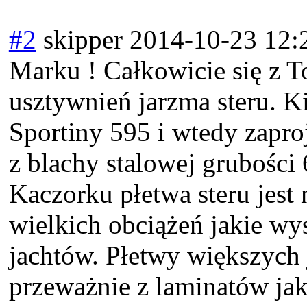
#2
skipper
2014-10-23 12:
Marku ! Całkowicie się z 
usztywnień jarzma steru. K
Sportiny 595 i wtedy zapr
z blachy stalowej grubośc
Kaczorku płetwa steru jest n
wielkich obciążeń jakie wy
jachtów. Płetwy większych
przeważnie z laminatów jak