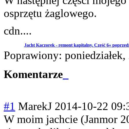
W następnej części mojego 
osprzętu żaglowego.
cdn....
Jacht Kaczorek - remont kapitalny. Część 6« poprzed
Poprawiony: poniedziałek,
Komentarze
#1
MarekJ
2014-10-22 09:
W moim jachcie (Janmor 20)