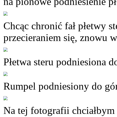
na pionowe podniesienie pł
Chcąc chronić fał płetwy s
przecieraniem się, znowu w
Płetwa steru podniesiona d
Rumpel podniesiony do gór
Na tej fotografii chciałby