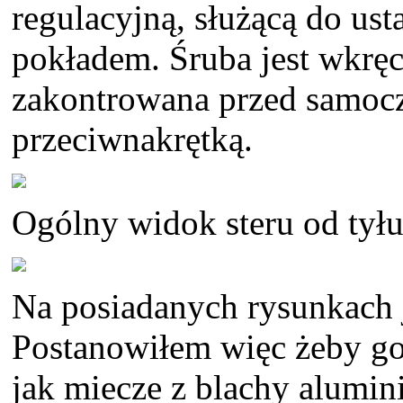
regulacyjną, służącą do ust
pokładem. Śruba jest wkrę
zakontrowana przed samoc
przeciwnakrętką.
Ogólny widok steru od tyłu
Na posiadanych rysunkach j
Postanowiłem więc żeby g
jak miecze z blachy alumi