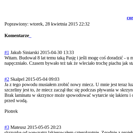
co
Poprawiony: wtorek, 28 kwietnia 2015 22:32
Komentarze
#1
Jakub Siniarski
2015-04-30 13:33
Witam. Budował 8 lat temu taką Pasję i jeśli mogę coś doradzić - u 
napęczniało. Czasem bywało też tak że wleciało trochę piachu jak s
#2
Skalpel
2015-05-04 09:03
Ja z tego powodu musiałem zrobić nowy miecz. U mnie jest teraz luz 
szczeliny jest to, że miecz zaczął tłuc się podczas pływania w skrz
Brak laminatu w skrzynce może spowodować wytarcie się lakieru i o
przed wodą.
Piotrek
#3
Mateusz
2015-05-05 20:23
skrzynkę od wewnątrz lakierowałem czterokrotnie. Zgodnie z projekt