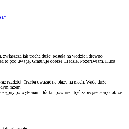
dka"
u, zwłaszcza jak trochę dużej postała na wodzie i drewno
 Weź to pod uwagę. Gratuluje dobrze Ci idzie. Pozdrawiam. Kuba
oraz rzadziej. Trzeba uważać na plaży na piach. Wadą dużej
ażdym razem.
ż dostępny po wykonaniu łódki i powinien być zabezpieczony dobrze
 tak też zrobię.