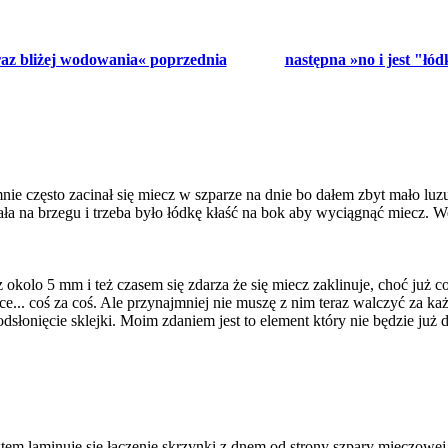
raz bliżej wodowania« poprzednia
następna »no i jest "łó
mnie często zacinał się miecz w szparze na dnie bo dałem zbyt mało luz
tała na brzegu i trzeba było łódkę kłaść na bok aby wyciągnąć miecz.
okolo 5 mm i też czasem się zdarza że się miecz zaklinuje, choć już c
ynce... coś za coś. Ale przynajmniej nie muszę z nim teraz walczyć za k
dsłonięcie sklejki. Moim zdaniem jest to element który nie będzie ju
em laminuje się łączenie skrzynki z dnem od strony szpary mieczowej i