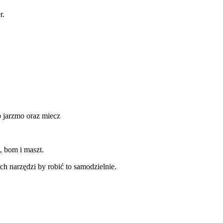
r.
o jarzmo oraz miecz
, bom i maszt.
h narzędzi by robić to samodzielnie.