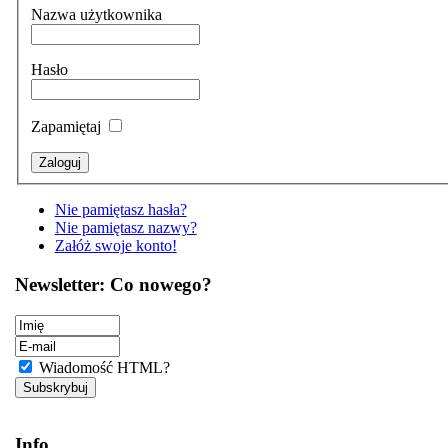
Nazwa użytkownika
Hasło
Zapamiętaj
Nie pamiętasz hasła?
Nie pamiętasz nazwy?
Załóż swoje konto!
Newsletter: Co nowego?
Wiadomość HTML?
Info