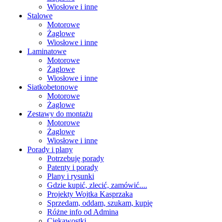
Wiosłowe i inne
Stalowe
Motorowe
Żaglowe
Wiosłowe i inne
Laminatowe
Motorowe
Żaglowe
Wiosłowe i inne
Siatkobetonowe
Motorowe
Żaglowe
Zestawy do montażu
Motorowe
Żaglowe
Wiosłowe i inne
Porady i plany
Potrzebuję porady
Patenty i porady
Plany i rysunki
Gdzie kupić, zlecić, zamówić....
Projekty Wojtka Kasprzaka
Sprzedam, oddam, szukam, kupię
Różne info od Admina
Ciekawostki