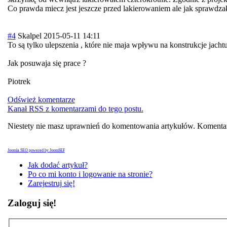
Co prawda miecz jest jeszcze przed lakierowaniem ale jak sprawdzał
#4
Skalpel
2015-05-11 14:11
To są tylko ulepszenia , które nie maja wpływu na konstrukcje jacht
Jak posuwaja się prace ?
Piotrek
Odśwież komentarze
Kanał RSS z komentarzami do tego postu.
Niestety nie masz uprawnień do komentowania artykułów. Komentar
Joomla SEO powered by JoomSEF
Jak dodać artykuł?
Po co mi konto i logowanie na stronie?
Zarejestruj się!
Zaloguj się!