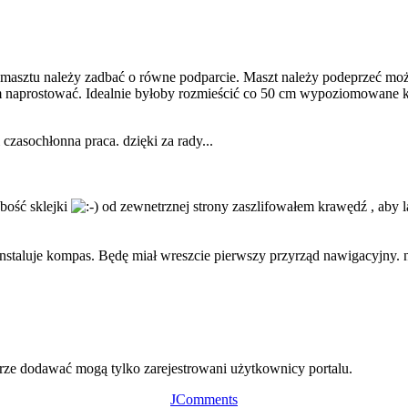
masztu należy zadbać o równe podparcie. Maszt należy podeprzeć możli
otem naprostować. Idealnie byłoby rozmieścić co 50 cm wypoziomowane k
 czasochłonna praca. dzięki za rady...
bość sklejki
od zewnetrznej strony zaszlifowałem krawędź , aby l
instaluje kompas. Będę miał wreszcie pierwszy przyrząd nawigacyjny. n
ze dodawać mogą tylko zarejestrowani użytkownicy portalu.
JComments