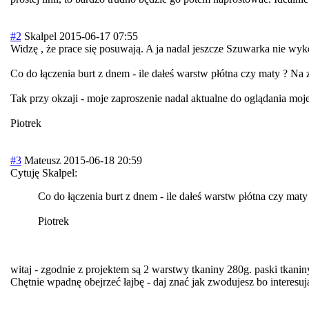
#2
Skalpel
2015-06-17 07:55
Widzę , że prace się posuwają. A ja nadal jeszcze Szuwarka nie wyk
Co do łączenia burt z dnem - ile dałeś warstw płótna czy maty ? Na z
Tak przy okzaji - moje zaproszenie nadal aktualne do oglądania mojej
Piotrek
#3
Mateusz
2015-06-18 20:59
Cytuję Skalpel:
Co do łączenia burt z dnem - ile dałeś warstw płótna czy maty 
Piotrek
witaj - zgodnie z projektem są 2 warstwy tkaniny 280g. paski tkaniny 
Chętnie wpadnę obejrzeć łajbę - daj znać jak zwodujesz bo interesuj