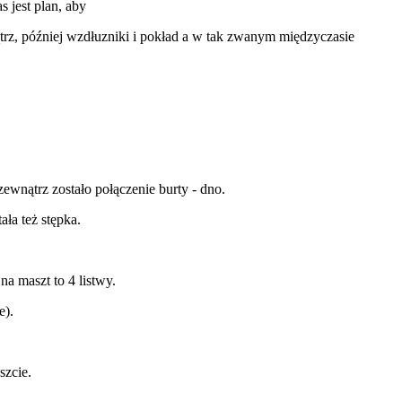
s jest plan, aby
rz, później wzdłuzniki i pokład a w tak zwanym międzyczasie
zewnątrz zostało połączenie burty - dno.
ła też stępka.
a maszt to 4 listwy.
e).
szcie.