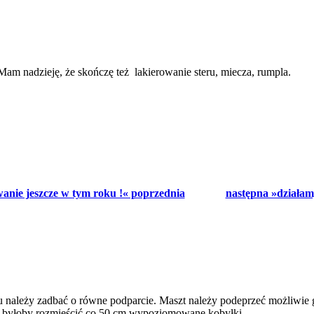
am nadzieję, że skończę też lakierowanie steru, miecza, rumpla.
nie jeszcze w tym roku !« poprzednia
następna »działam
 należy zadbać o równe podparcie. Maszt należy podeprzeć możliwie gęs
lnie byłoby rozmieścić co 50 cm wypoziomowane kobyłki.