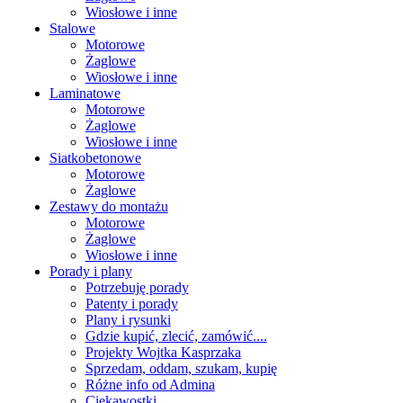
Wiosłowe i inne
Stalowe
Motorowe
Żaglowe
Wiosłowe i inne
Laminatowe
Motorowe
Żaglowe
Wiosłowe i inne
Siatkobetonowe
Motorowe
Żaglowe
Zestawy do montażu
Motorowe
Żaglowe
Wiosłowe i inne
Porady i plany
Potrzebuję porady
Patenty i porady
Plany i rysunki
Gdzie kupić, zlecić, zamówić....
Projekty Wojtka Kasprzaka
Sprzedam, oddam, szukam, kupię
Różne info od Admina
Ciekawostki