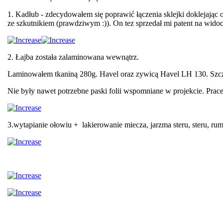
1. Kadłub - zdecydowałem się poprawić łączenia sklejki doklejając 
ze szkutnikiem (prawdziwym :)). On tez sprzedał mi patent na widoc
2. Łajba została zalaminowana wewnątrz.
Laminowałem tkaniną 280g. Havel oraz zywicą Havel LH 130. Szcze
Nie były nawet potrzebne paski folii wspomniane w projekcie. Pr
3.wytapianie ołowiu + lakierowanie miecza, jarzma steru, steru, 