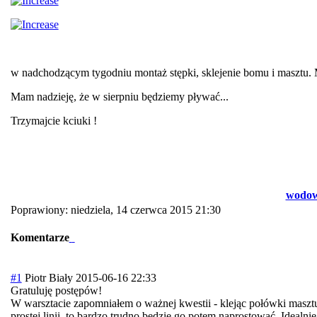
w nadchodzącym tygodniu montaż stępki, sklejenie bomu i masztu. M
Mam nadzieję, że w sierpniu będziemy pływać...
Trzymajcie kciuki !
wodowa
Poprawiony: niedziela, 14 czerwca 2015 21:30
Komentarze
#1
Piotr Biały
2015-06-16 22:33
Gratuluję postępów!
W warsztacie zapomniałem o ważnej kwestii - klejąc połówki masztu
prostej linii, to bardzo trudno będzie go potem naprostować. Idea