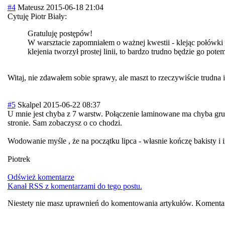
#4
Mateusz
2015-06-18 21:04
Cytuję Piotr Biały:
Gratuluję postępów!
W warsztacie zapomniałem o ważnej kwestii - klejąc połówki 
klejenia tworzył prostej linii, to bardzo trudno będzie go p
Witaj, nie zdawałem sobie sprawy, ale maszt to rzeczywiście trudna i
#5
Skalpel
2015-06-22 08:37
U mnie jest chyba z 7 warstw. Połączenie laminowane ma chyba gru
stronie. Sam zobaczysz o co chodzi.
Wodowanie myśle , że na początku lipca - własnie kończę bakisty i 
Piotrek
Odśwież komentarze
Kanał RSS z komentarzami do tego postu.
Niestety nie masz uprawnień do komentowania artykułów. Komentar