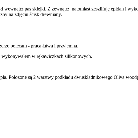
od wewnątrz pas sklejki. Z zewnątrz natomiast zeszlifuję epidan i wy
zny na zdjęciu ścisk drewniany.
rze polecam - praca łatwa i przyjemna.
ace wykonywałem w rękawiczkach silikonowych.
rumpla. Połozone są 2 warstwy podkładu dwuskładnikowego Oliva wood