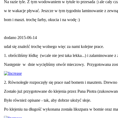
Na razie tyle. Z tym wodowaniem w tytule to przesada :) ale cały cza
w te wakacje pływać. Jeszcze w tym tygodniu laminowanie z zewnąt
bom i maszt. trochę farby, okucia i na wodę :)
dodano 2015-06-14
udał się znaleźć trochę wolnego więc za nami kolejne prace.
1. obróciliśmy łódkę (wcale nie jest taka lekka...) i zalaminowane z 
Następnie w dnie wycięliśmy otwór mieczowy. Przygotowana zosta
2. Równolegle rozpoczęły się prace nad bomem i masztem. Drewno n
Zostało już przygotowane do klejenia przez Pana Piotra (zukosowan
Było również opisane - tak, aby dobrze ułożyć słoje.
Po klejeniu na długość wykonana została likszpara w bomie oraz ma