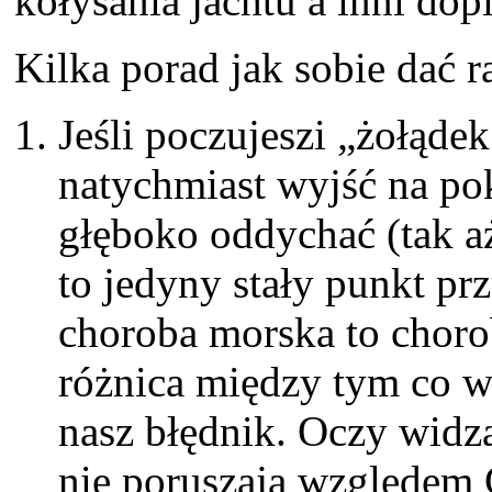
kołysania jachtu a inni dopi
Kilka porad jak sobie dać r
Jeśli poczujeszi „żołąde
natychmiast wyjść na po
głęboko oddychać (tak aż
to jedyny stały punkt pr
choroba morska to choro
różnica między tym co w
nasz błędnik. Oczy widzą
nie poruszają względem 