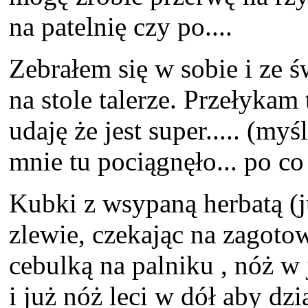
na patelnię czy po....
Zebrałem się w sobie i ze 
na stole talerze. Przełykam
udaję że jest super..... (my
mnie tu pociągnęło... po co 
Kubki z wsypaną herbatą (
zlewie, czekając na zagotow
cebulką na palniku , nóż w 
i już nóż leci w dół aby dz