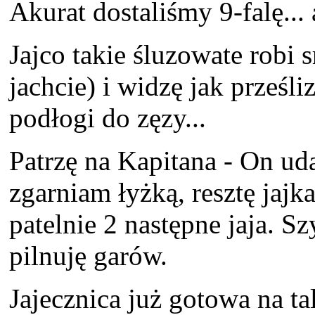
Akurat dostaliśmy 9-falę...
Jajco takie śluzowate robi s
jachcie) i widzę jak prześl
podłogi do zęzy...
Patrzę na Kapitana - On uda
zgarniam łyżką, resztę jajk
patelnie 2 następne jaja. S
pilnuję garów.
Jajecznica już gotowa na ta