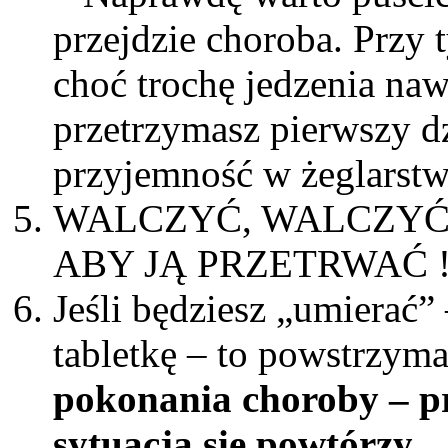
przejdzie choroba. Przy 
choć trochę jedzenia nawe
przetrzymasz pierwszy d
przyjemność w żeglarstw
WALCZYĆ, WALCZYĆ
ABY JĄ PRZETRWAĆ 
Jeśli będziesz „umierać” 
tabletkę – to powstrzym
pokonania choroby – p
sytuacja się powtórzy