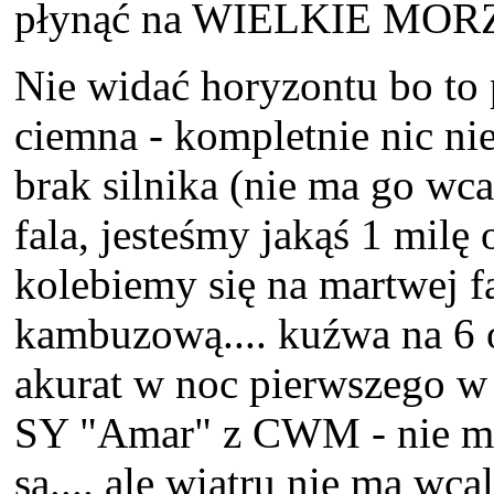
płynąć na WIELKIE MORZ
Nie widać horyzontu bo to
ciemna - kompletnie nic nie
brak silnika (nie ma go wc
fala, jesteśmy jakąś 1 milę
kolebiemy się na martwej fa
kambuzową.... kuźwa na 6
akurat w noc pierwszego w 
SY "Amar" z CWM - nie ma 
są.... ale wiatru nie ma wca