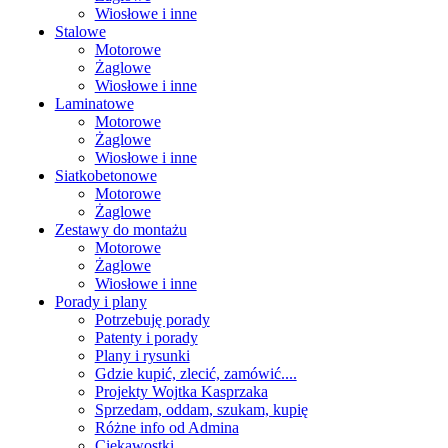
Wiosłowe i inne
Stalowe
Motorowe
Żaglowe
Wiosłowe i inne
Laminatowe
Motorowe
Żaglowe
Wiosłowe i inne
Siatkobetonowe
Motorowe
Żaglowe
Zestawy do montażu
Motorowe
Żaglowe
Wiosłowe i inne
Porady i plany
Potrzebuję porady
Patenty i porady
Plany i rysunki
Gdzie kupić, zlecić, zamówić....
Projekty Wojtka Kasprzaka
Sprzedam, oddam, szukam, kupię
Różne info od Admina
Ciekawostki