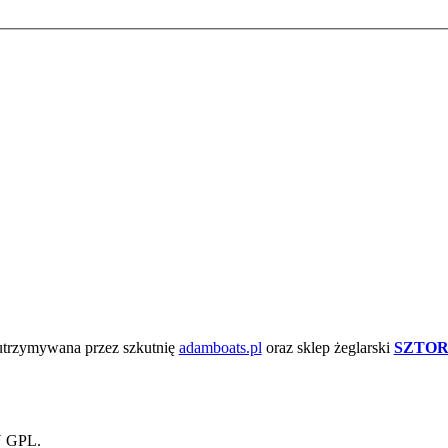
 utrzymywana przez szkutnię
adamboats.pl
oraz sklep żeglarski
SZTOR
U GPL.