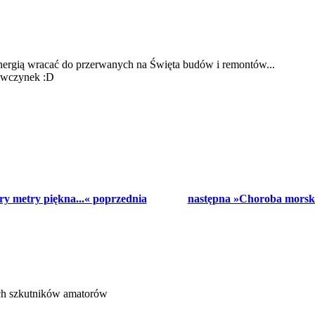
rgią wracać do przerwanych na Święta budów i remontów...
ewczynek :D
ry metry piękna...« poprzednia
następna »Choroba morska?
ich szkutników amatorów