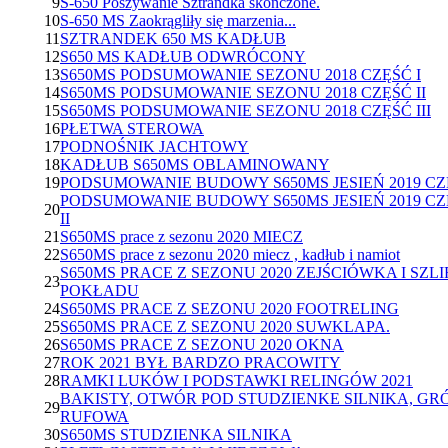
9
S-650 Poszywanie Sztrandka skończone.
10
S-650 MS Zaokrągliły się marzenia...
11
SZTRANDEK 650 MS KADŁUB
12
S650 MS KADŁUB ODWRÓCONY
13
S650MS PODSUMOWANIE SEZONU 2018 CZĘŚĆ I
14
S650MS PODSUMOWANIE SEZONU 2018 CZĘŚĆ II
15
S650MS PODSUMOWANIE SEZONU 2018 CZĘŚĆ III
16
PŁETWA STEROWA
17
PODNOŚNIK JACHTOWY
18
KADŁUB S650MS OBLAMINOWANY
19
PODSUMOWANIE BUDOWY S650MS JESIEŃ 2019 CZ
PODSUMOWANIE BUDOWY S650MS JESIEŃ 2019 CZ
20
II
21
S650MS prace z sezonu 2020 MIECZ
22
S650MS prace z sezonu 2020 miecz , kadłub i namiot
S650MS PRACE Z SEZONU 2020 ZEJŚCIÓWKA I SZLI
23
POKŁADU
24
S650MS PRACE Z SEZONU 2020 FOOTRELING
25
S650MS PRACE Z SEZONU 2020 SUWKLAPA.
26
S650MS PRACE Z SEZONU 2020 OKNA
27
ROK 2021 BYŁ BARDZO PRACOWITY
28
RAMKI LUKÓW I PODSTAWKI RELINGÓW 2021
BAKISTY, OTWÓR POD STUDZIENKE SILNIKA, GR
29
RUFOWA
30
S650MS STUDZIENKA SILNIKA