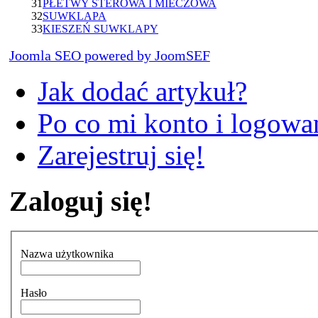
31
PŁETWY STEROWA I MIECZOWA
32
SUWKLAPA
33
KIESZEŃ SUWKLAPY
Joomla SEO powered by JoomSEF
Jak dodać artykuł?
Po co mi konto i logowan
Zarejestruj się!
Zaloguj się!
Nazwa użytkownika
Hasło