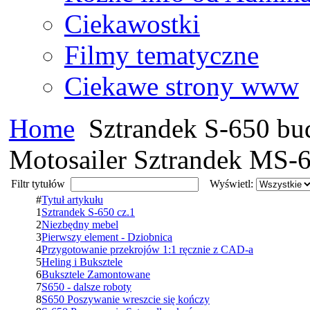
Ciekawostki
Filmy tematyczne
Ciekawe strony www
Home
Sztrandek S-650 bu
Motosailer Sztrandek MS-6
Filtr tytułów
Wyświetl:
#
Tytuł artykułu
1
Sztrandek S-650 cz.1
2
Niezbędny mebel
3
Pierwszy element - Dziobnica
4
Przygotowanie przekrojów 1:1 ręcznie z CAD-a
5
Heling i Buksztele
6
Buksztele Zamontowane
7
S650 - dalsze roboty
8
S650 Poszywanie wreszcie się kończy